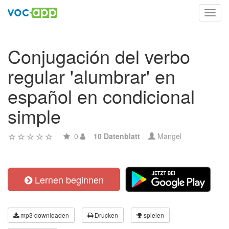
Toggl
navig
Conjugación del verbo
regular 'alumbrar' en
español en condicional
simple
0
10 Datenblatt
Mangel
Lernen beginnen
mp3 downloaden
Drucken
spielen