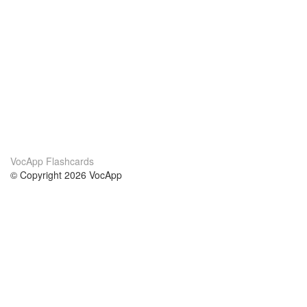
VocApp Flashcards
© Copyright 2026 VocApp
02-798 Mielczarskiego 8/58
Warsaw, Poland (EU)