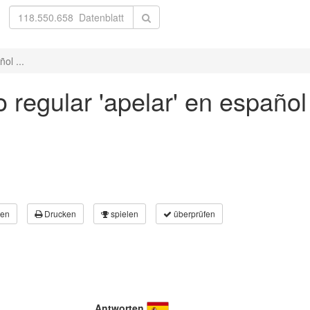
ol ...
 regular 'apelar' en español
en
Drucken
spielen
überprüfen
Antworten