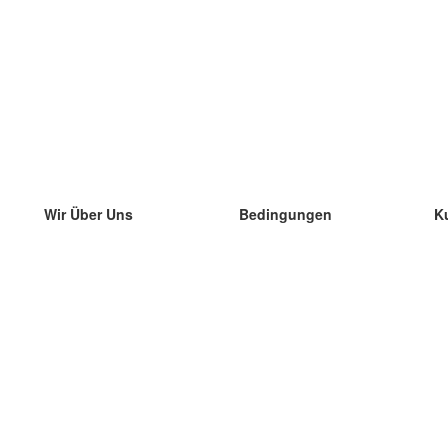
Wir Über Uns
Bedingungen
K
unser Team
100% Garantie
di
Blog
Datenschutzrichtlinie
di
Vorschriften
di
In Kontakt Treten
BIPR
di
kontaktieren
di
Mehr
di
Hilfe
neue Download
Häufig gestellte Fragen
einige Blogs
Katalog