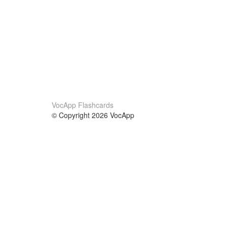
VocApp Flashcards
© Copyright 2026 VocApp
02-798 Mielczarskiego 8/58
Warsaw, Poland (EU)