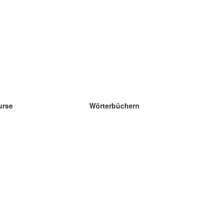
urse
Wörterbüchern
e Wissenschaft Englisch
e Wissenschaft Spanisch
e Wissenschaft Französisch
e Wissenschaft Russisch
e Wissenschaft Norwegisch
e Wissenschaft Schwedisch