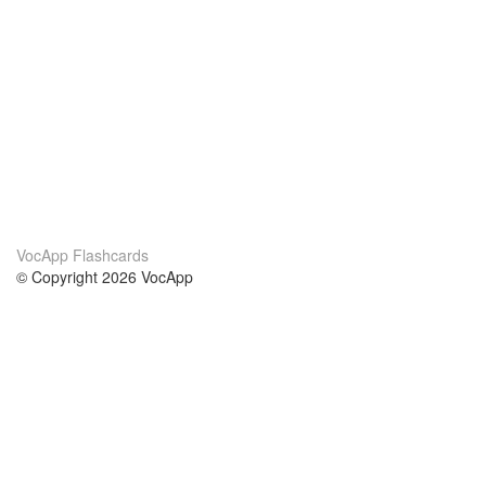
VocApp Flashcards
© Copyright 2026 VocApp
02-798 Mielczarskiego 8/58
Warsaw, Poland (EU)