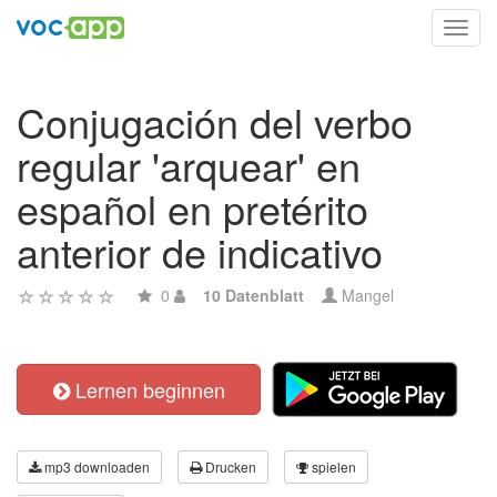
Toggl
navig
Conjugación del verbo
regular 'arquear' en
español en pretérito
anterior de indicativo
0
10 Datenblatt
Mangel
Lernen beginnen
mp3 downloaden
Drucken
spielen