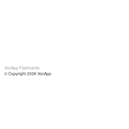
VocApp Flashcards
© Copyright 2026 VocApp
02-798 Mielczarskiego 8/58
Warsaw, Poland (EU)