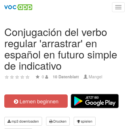
Toggl
navig
Conjugación del verbo
regular 'arrastrar' en
español en futuro simple
de indicativo
0
10 Datenblatt
Mangel
Lernen beginnen
mp3 downloaden
Drucken
spielen