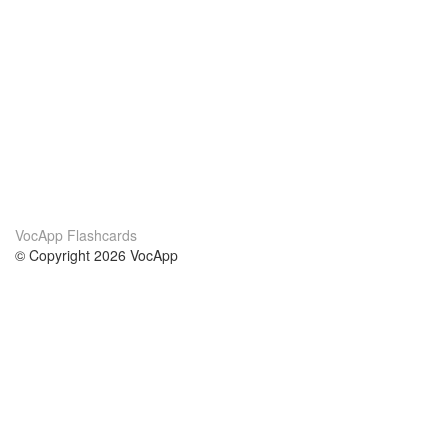
VocApp Flashcards
© Copyright 2026 VocApp
02-798 Mielczarskiego 8/58
Warsaw, Poland (EU)