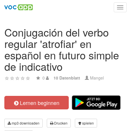
Toggl
navig
Conjugación del verbo
regular 'atrofiar' en
español en futuro simple
de indicativo
0
10 Datenblatt
Mangel
Lernen beginnen
mp3 downloaden
Drucken
spielen