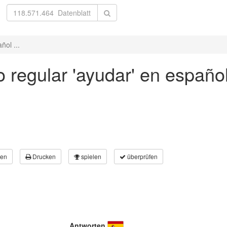
ñol ...
 regular 'ayudar' en español
en
Drucken
spielen
überprüfen
Antworten