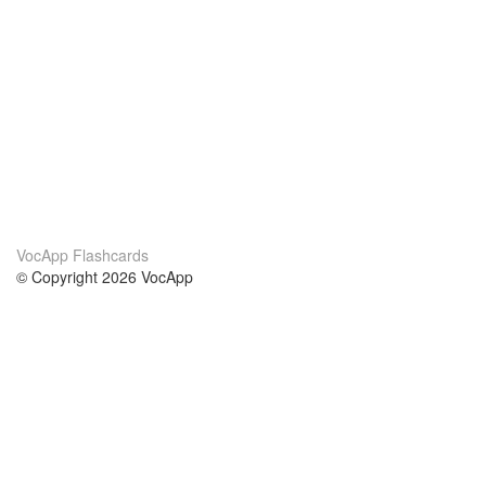
VocApp Flashcards
© Copyright 2026 VocApp
02-798 Mielczarskiego 8/58
Warsaw, Poland (EU)