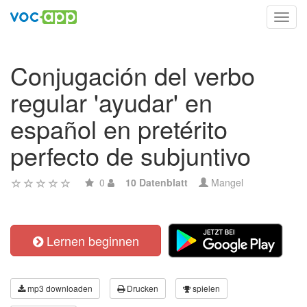
Toggl
navig
Conjugación del verbo
regular 'ayudar' en
español en pretérito
perfecto de subjuntivo
0
10 Datenblatt
Mangel
Lernen beginnen
mp3 downloaden
Drucken
spielen