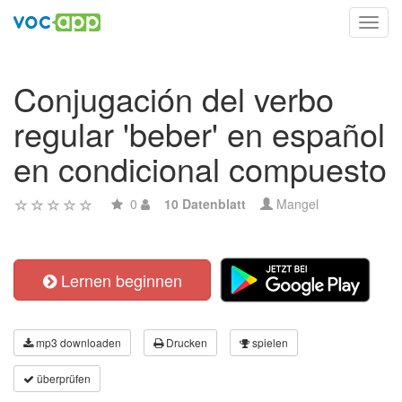
Toggl
navig
Conjugación del verbo
regular 'beber' en español
en condicional compuesto
0
10 Datenblatt
Mangel
Lernen beginnen
mp3 downloaden
Drucken
spielen
überprüfen