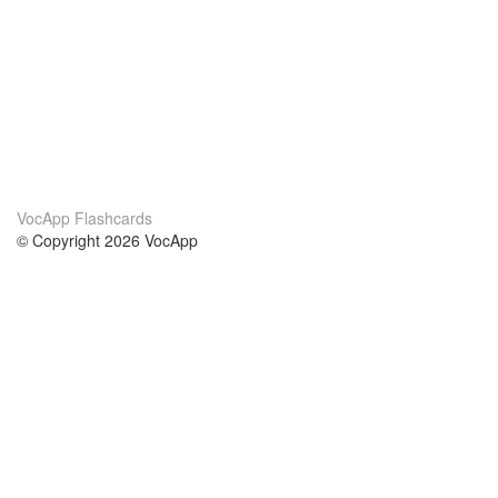
VocApp Flashcards
© Copyright 2026 VocApp
02-798 Mielczarskiego 8/58
Warsaw, Poland (EU)