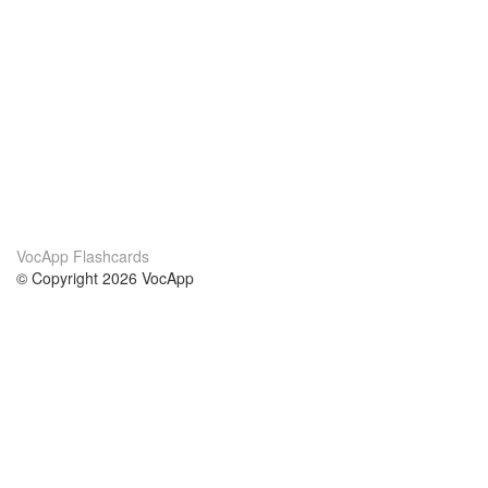
VocApp Flashcards
© Copyright 2026 VocApp
02-798 Mielczarskiego 8/58
Warsaw, Poland (EU)