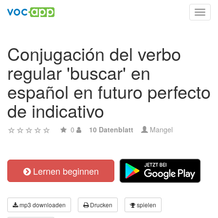
Toggl
navig
Conjugación del verbo
regular 'buscar' en
español en futuro perfecto
de indicativo
0
10 Datenblatt
Mangel
Lernen beginnen
mp3 downloaden
Drucken
spielen