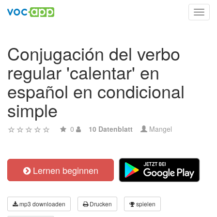
Toggl
navig
Conjugación del verbo
regular 'calentar' en
español en condicional
simple
0
10 Datenblatt
Mangel
Lernen beginnen
mp3 downloaden
Drucken
spielen