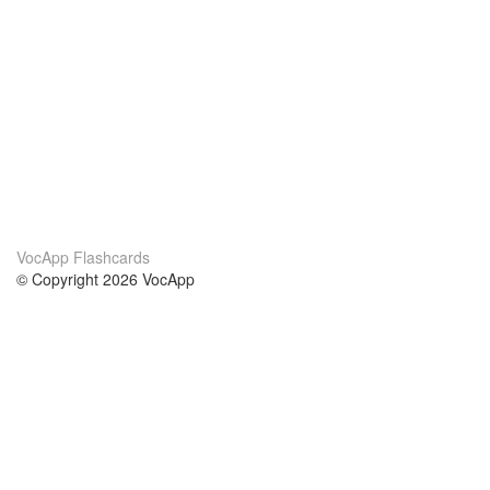
VocApp Flashcards
© Copyright 2026 VocApp
02-798 Mielczarskiego 8/58
Warsaw, Poland (EU)