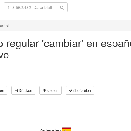
añol...
 regular 'cambiar' en españo
vo
en
Drucken
spielen
überprüfen
Antworten