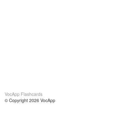
VocApp Flashcards
© Copyright 2026 VocApp
02-798 Mielczarskiego 8/58
Warsaw, Poland (EU)