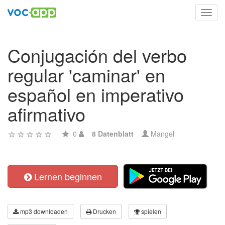
Toggl
navig
Conjugación del verbo
regular 'caminar' en
español en imperativo
afirmativo
0
8 Datenblatt
Mangel
Lernen beginnen
mp3 downloaden
Drucken
spielen