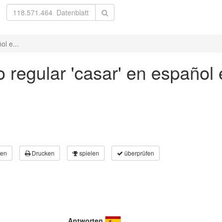
ol e...
 regular 'casar' en español 
en
Drucken
spielen
überprüfen
Antworten