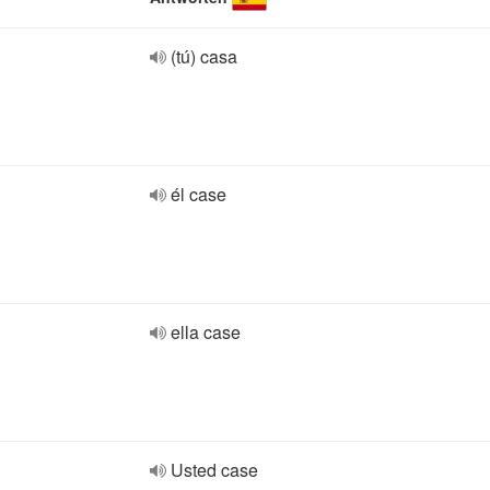
(tú) casa
él case
ella case
Usted case