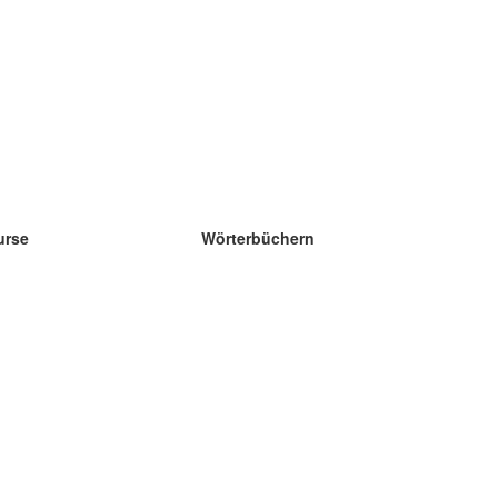
urse
Wörterbüchern
e Wissenschaft Englisch
e Wissenschaft Spanisch
e Wissenschaft Französisch
e Wissenschaft Russisch
e Wissenschaft Norwegisch
e Wissenschaft Schwedisch