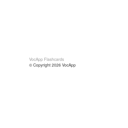
VocApp Flashcards
© Copyright 2026 VocApp
02-798 Mielczarskiego 8/58
Warsaw, Poland (EU)