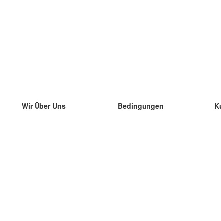
Wir Über Uns
Bedingungen
K
unser Team
100% Garantie
di
Blog
Datenschutzrichtlinie
di
Vorschriften
di
In Kontakt Treten
BIPR
di
kontaktieren
di
Mehr
di
Hilfe
neue Download
Häufig gestellte Fragen
einige Blogs
Katalog