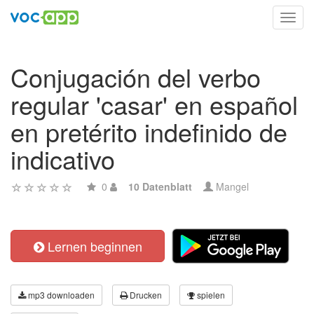
Toggl
navig
Conjugación del verbo
regular 'casar' en español
en pretérito indefinido de
indicativo
0
10 Datenblatt
Mangel
Lernen beginnen
mp3 downloaden
Drucken
spielen