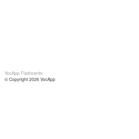
VocApp Flashcards
© Copyright 2026 VocApp
02-798 Mielczarskiego 8/58
Warsaw, Poland (EU)