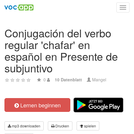
Toggl
navig
Conjugación del verbo
regular 'chafar' en
español en Presente de
subjuntivo
0
10 Datenblatt
Mangel
Lernen beginnen
mp3 downloaden
Drucken
spielen