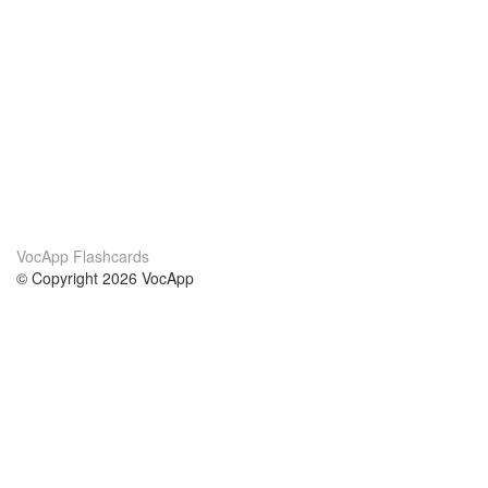
VocApp Flashcards
© Copyright 2026 VocApp
02-798 Mielczarskiego 8/58
Warsaw, Poland (EU)