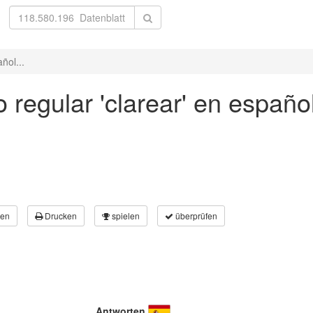
ñol...
 regular 'clarear' en españo
en
Drucken
spielen
überprüfen
Antworten