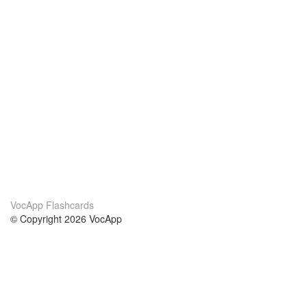
VocApp Flashcards
© Copyright 2026 VocApp
02-798 Mielczarskiego 8/58
Warsaw, Poland (EU)