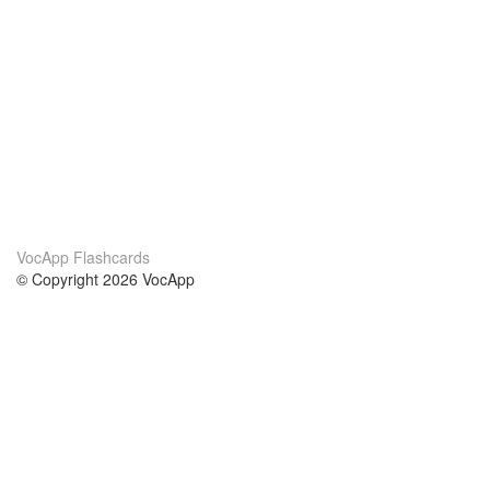
VocApp Flashcards
© Copyright 2026 VocApp
02-798 Mielczarskiego 8/58
Warsaw, Poland (EU)