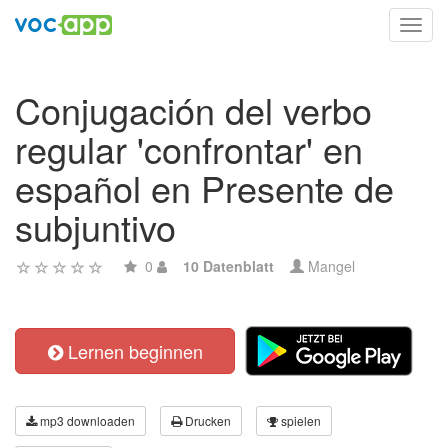
Toggl
navig
Conjugación del verbo
regular 'confrontar' en
español en Presente de
subjuntivo
0
10 Datenblatt
Mangel
Lernen beginnen
mp3 downloaden
Drucken
spielen