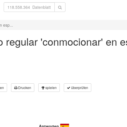
n esp...
 regular 'conmocionar' en e
en
Drucken
spielen
überprüfen
Antworten