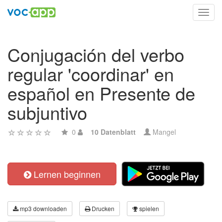
Toggl
navig
Conjugación del verbo
regular 'coordinar' en
español en Presente de
subjuntivo
0
10 Datenblatt
Mangel
Lernen beginnen
mp3 downloaden
Drucken
spielen