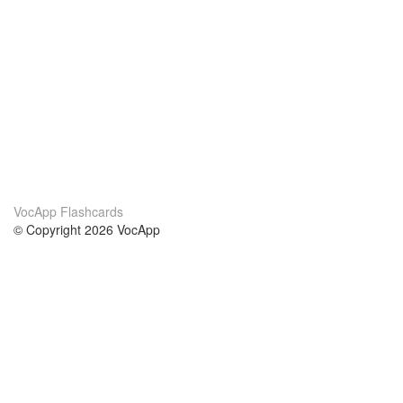
VocApp Flashcards
© Copyright 2026 VocApp
02-798 Mielczarskiego 8/58
Warsaw, Poland (EU)