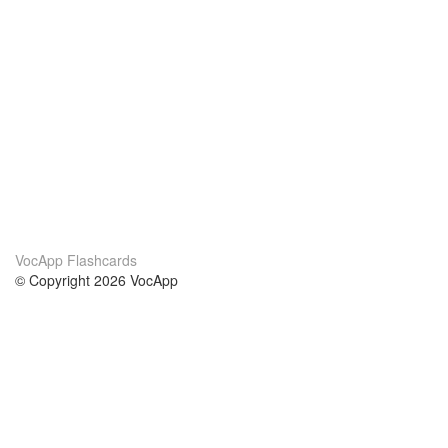
VocApp Flashcards
© Copyright 2026 VocApp
02-798 Mielczarskiego 8/58
Warsaw, Poland (EU)