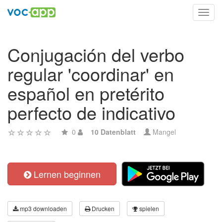
Toggl
navig
Conjugación del verbo
regular 'coordinar' en
español en pretérito
perfecto de indicativo
0
10 Datenblatt
Mangel
Lernen beginnen
mp3 downloaden
Drucken
spielen