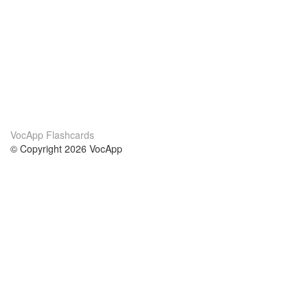
VocApp Flashcards
© Copyright 2026 VocApp
02-798 Mielczarskiego 8/58
Warsaw, Poland (EU)