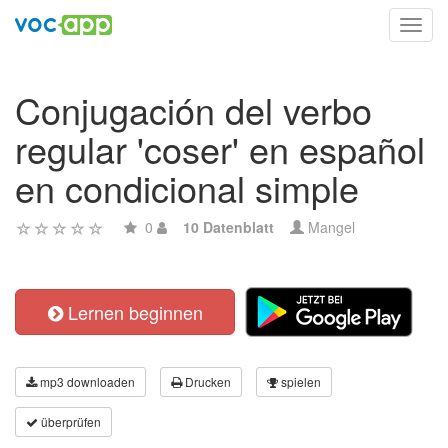
Toggl
navig
Conjugación del verbo
regular 'coser' en español
en condicional simple
0
10 Datenblatt
Mangel
Lernen beginnen
mp3 downloaden
Drucken
spielen
überprüfen