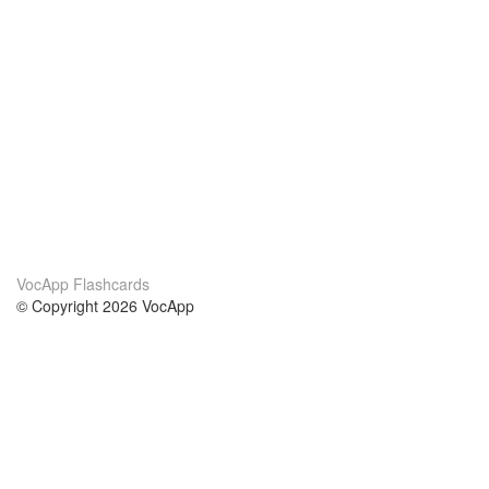
VocApp Flashcards
© Copyright 2026 VocApp
02-798 Mielczarskiego 8/58
Warsaw, Poland (EU)