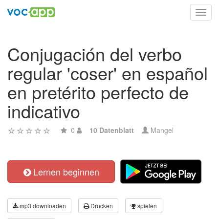
Toggl
navig
Conjugación del verbo
regular 'coser' en español
en pretérito perfecto de
indicativo
0
10 Datenblatt
Mangel
Lernen beginnen
mp3 downloaden
Drucken
spielen