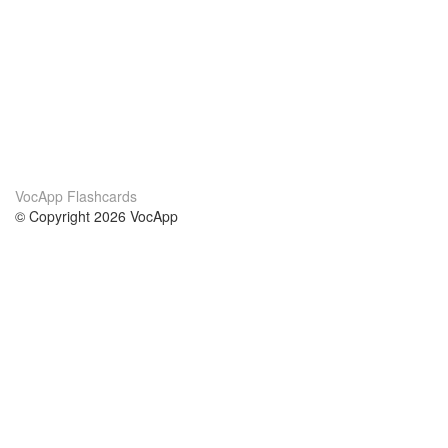
VocApp Flashcards
© Copyright 2026 VocApp
02-798 Mielczarskiego 8/58
Warsaw, Poland (EU)