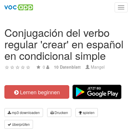
Toggl
navig
Conjugación del verbo
regular 'crear' en español
en condicional simple
0
10 Datenblatt
Mangel
Lernen beginnen
mp3 downloaden
Drucken
spielen
überprüfen