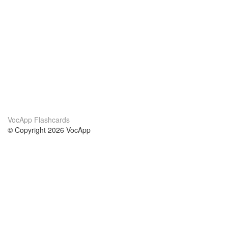
VocApp Flashcards
© Copyright 2026 VocApp
02-798 Mielczarskiego 8/58
Warsaw, Poland (EU)