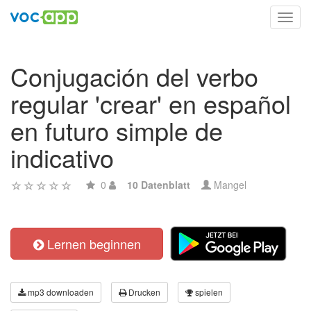
Toggl
navig
Conjugación del verbo
regular 'crear' en español
en futuro simple de
indicativo
0
10 Datenblatt
Mangel
Lernen beginnen
mp3 downloaden
Drucken
spielen