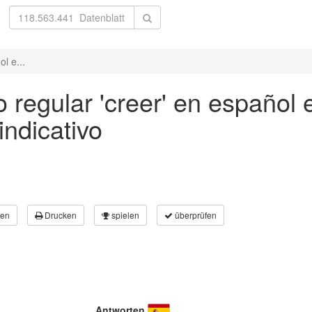
l e...
 regular 'creer' en español e
ndicativo
en
Drucken
spielen
überprüfen
Antworten