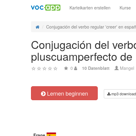
Karteikarten erstellen
Kurse
Conjugación del verbo regular 'creer' en españo
Conjugación del verbo
pluscuamperfecto de i
0
10 Datenblatt
Mangel
Lernen beginnen
mp3 download
Frage