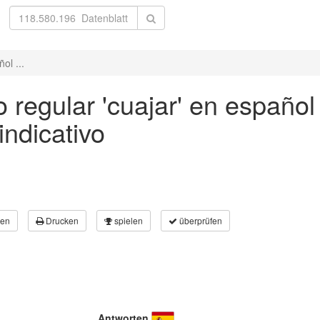
ol ...
 regular 'cuajar' en español 
ndicativo
en
Drucken
spielen
überprüfen
Antworten