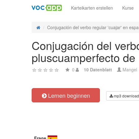
Karteikarten erstellen
Kurse
Conjugación del verbo regular 'cuajar' en españ
Conjugación del verbo
pluscuamperfecto de i
0
10 Datenblatt
Mangel
Lernen beginnen
mp3 download
Frage