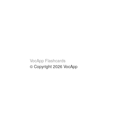
VocApp Flashcards
© Copyright 2026 VocApp
02-798 Mielczarskiego 8/58
Warsaw, Poland (EU)