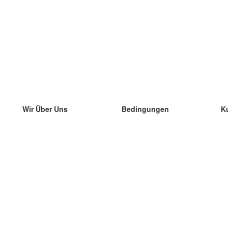
Wir Über Uns
Bedingungen
K
unser Team
100% Garantie
di
Blog
Datenschutzrichtlinie
di
Vorschriften
di
In Kontakt Treten
BIPR
di
kontaktieren
di
Mehr
di
Hilfe
neue Download
Häufig gestellte Fragen
einige Blogs
Katalog