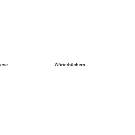
urse
Wörterbüchern
e Wissenschaft Englisch
e Wissenschaft Spanisch
e Wissenschaft Französisch
e Wissenschaft Russisch
e Wissenschaft Norwegisch
e Wissenschaft Schwedisch