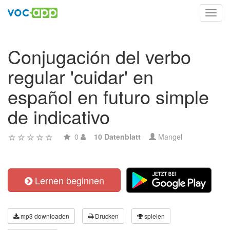
Toggl
navig
Conjugación del verbo
regular 'cuidar' en
español en futuro simple
de indicativo
0
10 Datenblatt
Mangel
Lernen beginnen
mp3 downloaden
Drucken
spielen