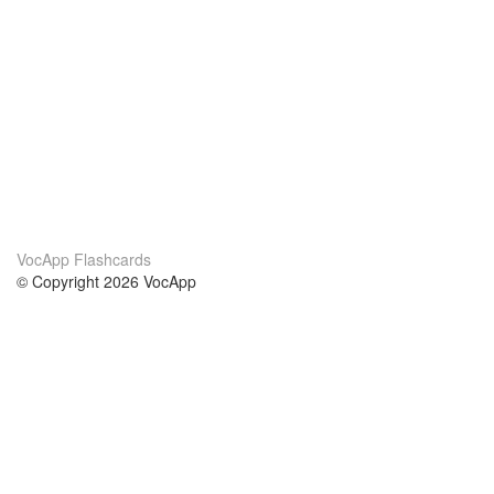
VocApp Flashcards
© Copyright 2026 VocApp
02-798 Mielczarskiego 8/58
Warsaw, Poland (EU)