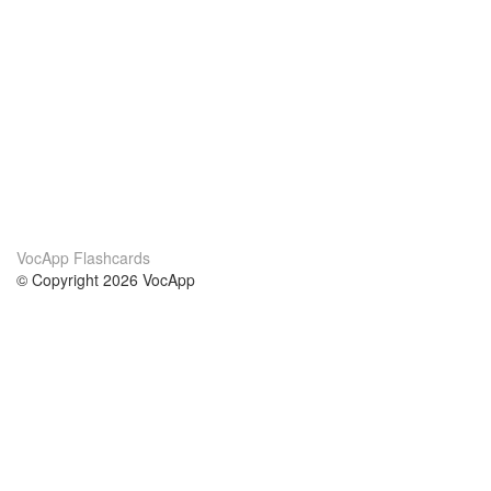
VocApp Flashcards
© Copyright 2026 VocApp
02-798 Mielczarskiego 8/58
Warsaw, Poland (EU)