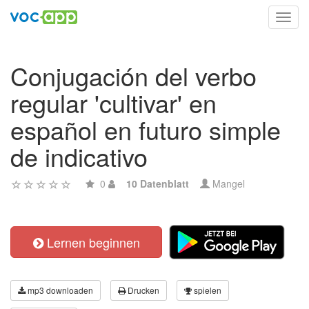
Toggl
navig
Conjugación del verbo
regular 'cultivar' en
español en futuro simple
de indicativo
0
10 Datenblatt
Mangel
Lernen beginnen
mp3 downloaden
Drucken
spielen