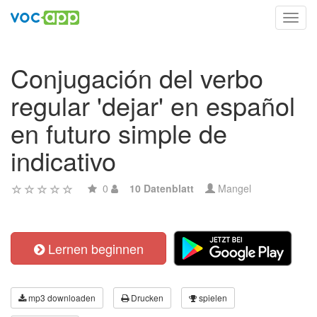
Toggl
navig
Conjugación del verbo
regular 'dejar' en español
en futuro simple de
indicativo
0
10 Datenblatt
Mangel
Lernen beginnen
mp3 downloaden
Drucken
spielen