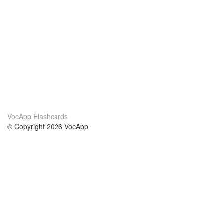
VocApp Flashcards
© Copyright 2026 VocApp
02-798 Mielczarskiego 8/58
Warsaw, Poland (EU)