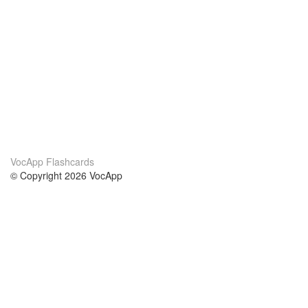
VocApp Flashcards
© Copyright 2026 VocApp
02-798 Mielczarskiego 8/58
Warsaw, Poland (EU)