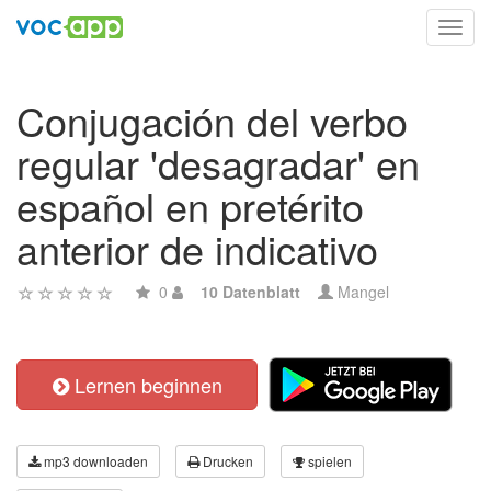
Toggl
navig
Conjugación del verbo
regular 'desagradar' en
español en pretérito
anterior de indicativo
0
10 Datenblatt
Mangel
Lernen beginnen
mp3 downloaden
Drucken
spielen