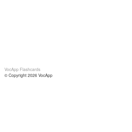
VocApp Flashcards
© Copyright 2026 VocApp
02-798 Mielczarskiego 8/58
Warsaw, Poland (EU)