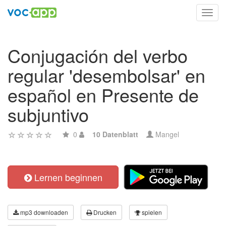
Toggl
navig
Conjugación del verbo
regular 'desembolsar' en
español en Presente de
subjuntivo
0
10 Datenblatt
Mangel
Lernen beginnen
mp3 downloaden
Drucken
spielen