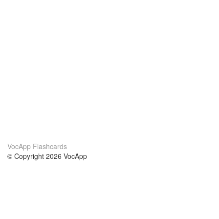
VocApp Flashcards
© Copyright 2026 VocApp
02-798 Mielczarskiego 8/58
Warsaw, Poland (EU)