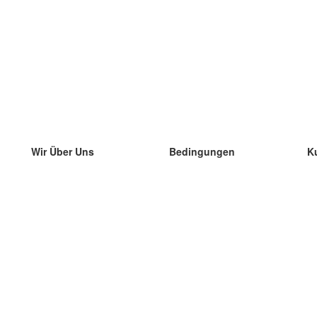
Wir Über Uns
Bedingungen
K
unser Team
100% Garantie
di
Blog
Datenschutzrichtlinie
di
Vorschriften
di
In Kontakt Treten
BIPR
di
kontaktieren
di
Mehr
di
Hilfe
neue Download
Häufig gestellte Fragen
einige Blogs
Katalog