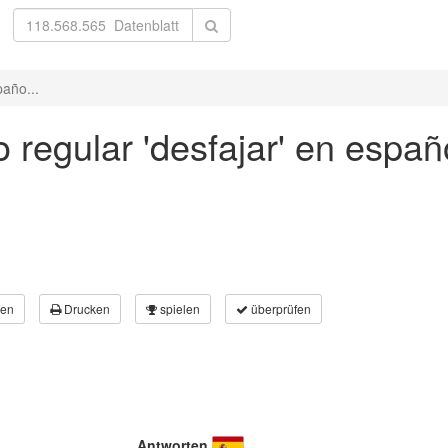
paño...
 regular 'desfajar' en españ
en
Drucken
spielen
überprüfen
Antworten