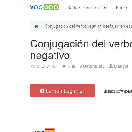
Karteikarten erstellen
Kurse
Conjugación del verbo regular 'desfajar' en es
Conjugación del verbo
negativo
0
8 Datenblatt
Mangel
Lernen beginnen
mp3 download
Frage