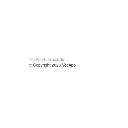
VocApp Flashcards
© Copyright 2026 VocApp
02-798 Mielczarskiego 8/58
Warsaw, Poland (EU)