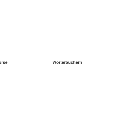
urse
Wörterbüchern
e Wissenschaft Englisch
e Wissenschaft Spanisch
e Wissenschaft Französisch
e Wissenschaft Russisch
e Wissenschaft Norwegisch
e Wissenschaft Schwedisch