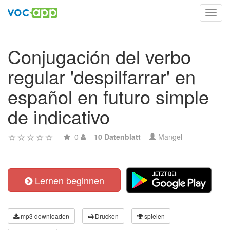
Toggl
navig
Conjugación del verbo
regular 'despilfarrar' en
español en futuro simple
de indicativo
0
10 Datenblatt
Mangel
Lernen beginnen
mp3 downloaden
Drucken
spielen