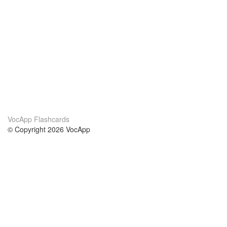
VocApp Flashcards
© Copyright 2026 VocApp
02-798 Mielczarskiego 8/58
Warsaw, Poland (EU)