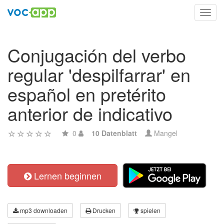
Toggl
navig
Conjugación del verbo
regular 'despilfarrar' en
español en pretérito
anterior de indicativo
0
10 Datenblatt
Mangel
Lernen beginnen
mp3 downloaden
Drucken
spielen