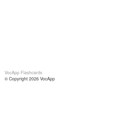
VocApp Flashcards
© Copyright 2026 VocApp
02-798 Mielczarskiego 8/58
Warsaw, Poland (EU)