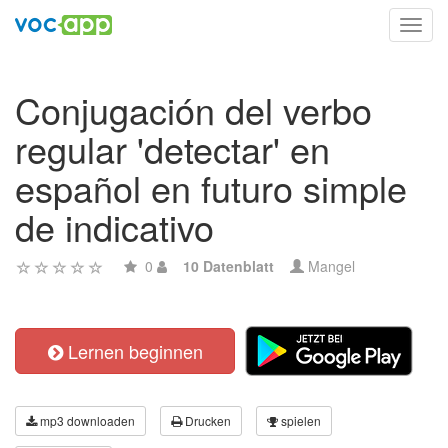
Toggl
navig
Conjugación del verbo
regular 'detectar' en
español en futuro simple
de indicativo
0
10 Datenblatt
Mangel
Lernen beginnen
mp3 downloaden
Drucken
spielen