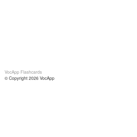
VocApp Flashcards
© Copyright 2026 VocApp
02-798 Mielczarskiego 8/58
Warsaw, Poland (EU)