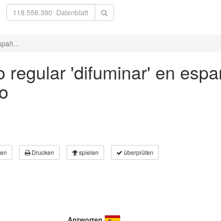
spañ...
 regular 'difuminar' en españ
vo
en
Drucken
spielen
überprüfen
Antworten