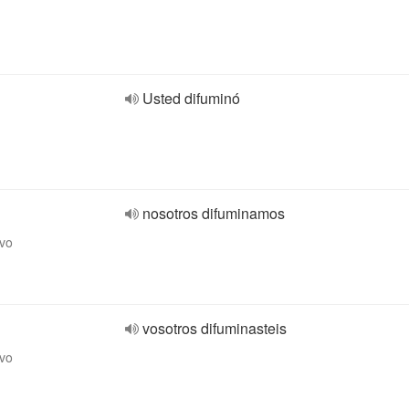
Usted difuminó
nosotros difuminamos
ivo
vosotros difuminasteis
ivo