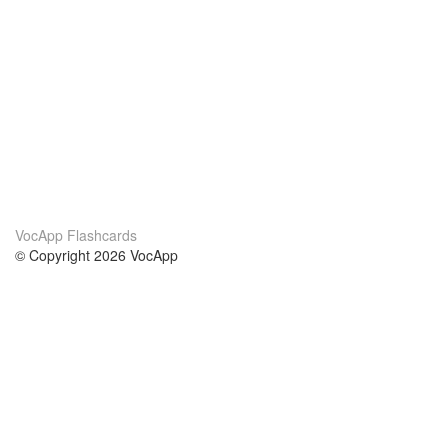
VocApp Flashcards
© Copyright 2026 VocApp
02-798 Mielczarskiego 8/58
Warsaw, Poland (EU)