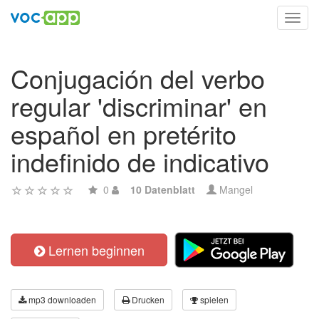
Toggl
navig
Conjugación del verbo
regular 'discriminar' en
español en pretérito
indefinido de indicativo
0
10 Datenblatt
Mangel
Lernen beginnen
mp3 downloaden
Drucken
spielen