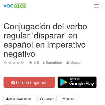
Toggl
navig
Conjugación del verbo
regular 'disparar' en
español en imperativo
negativo
0
8 Datenblatt
Mangel
Lernen beginnen
mp3 downloaden
Drucken
spielen