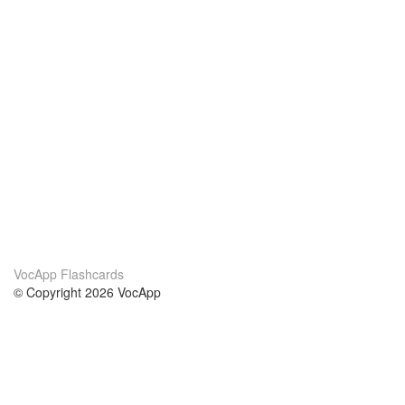
VocApp Flashcards
© Copyright 2026 VocApp
02-798 Mielczarskiego 8/58
Warsaw, Poland (EU)