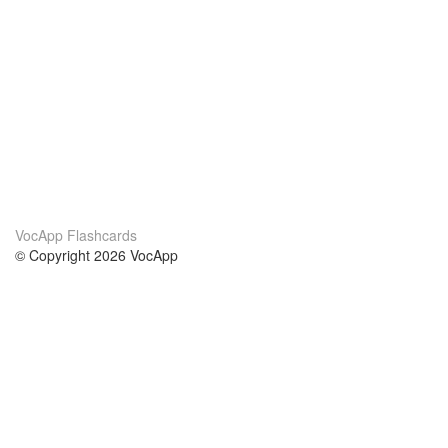
VocApp Flashcards
© Copyright 2026 VocApp
02-798 Mielczarskiego 8/58
Warsaw, Poland (EU)