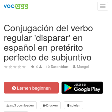
Toggl
navig
Conjugación del verbo
regular 'disparar' en
español en pretérito
perfecto de subjuntivo
0
10 Datenblatt
Mangel
Lernen beginnen
mp3 downloaden
Drucken
spielen