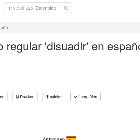
paño...
 regular 'disuadir' en españ
en
Drucken
spielen
überprüfen
Antworten