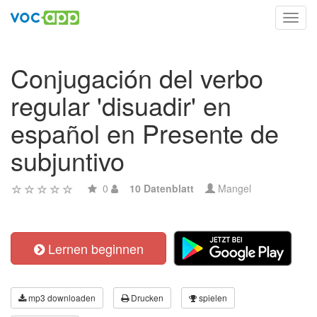
Toggl
navig
Conjugación del verbo
regular 'disuadir' en
español en Presente de
subjuntivo
0
10 Datenblatt
Mangel
Lernen beginnen
mp3 downloaden
Drucken
spielen