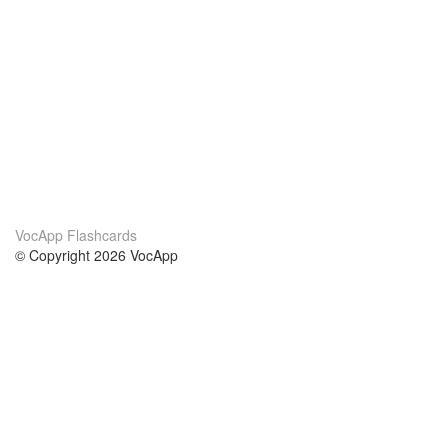
VocApp Flashcards
© Copyright 2026 VocApp
02-798 Mielczarskiego 8/58
Warsaw, Poland (EU)