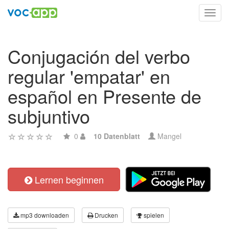
Toggl
navig
Conjugación del verbo
regular 'empatar' en
español en Presente de
subjuntivo
0
10 Datenblatt
Mangel
Lernen beginnen
mp3 downloaden
Drucken
spielen