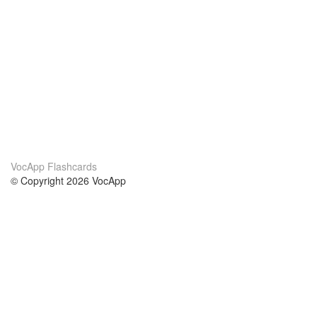
VocApp Flashcards
© Copyright 2026 VocApp
02-798 Mielczarskiego 8/58
Warsaw, Poland (EU)