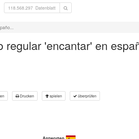
paño...
 regular 'encantar' en espa
en
Drucken
spielen
überprüfen
Antworten