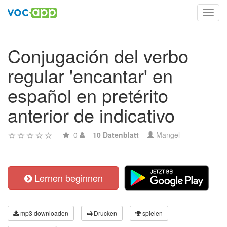
Toggl
navig
Conjugación del verbo
regular 'encantar' en
español en pretérito
anterior de indicativo
0
10 Datenblatt
Mangel
Lernen beginnen
mp3 downloaden
Drucken
spielen