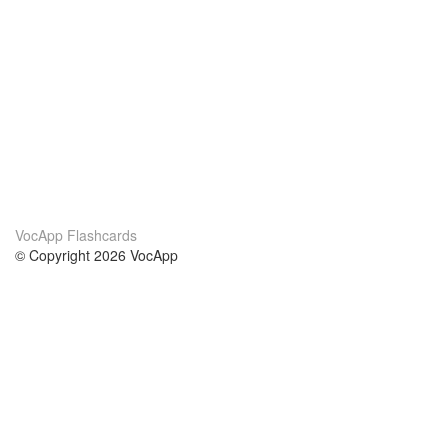
VocApp Flashcards
© Copyright 2026 VocApp
02-798 Mielczarskiego 8/58
Warsaw, Poland (EU)