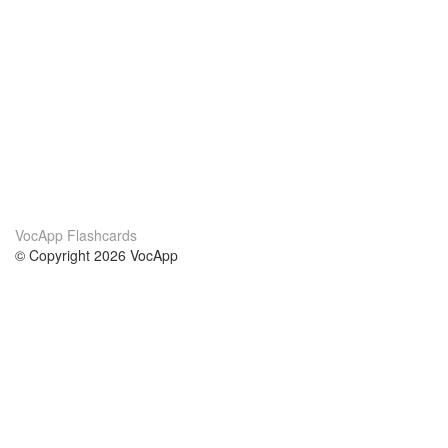
VocApp Flashcards
© Copyright 2026 VocApp
02-798 Mielczarskiego 8/58
Warsaw, Poland (EU)