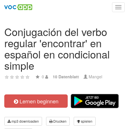
Toggl
navig
Conjugación del verbo
regular 'encontrar' en
español en condicional
simple
0
10 Datenblatt
Mangel
Lernen beginnen
mp3 downloaden
Drucken
spielen