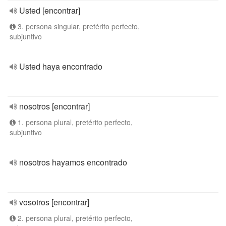
Usted [encontrar]
3. persona singular, pretérito perfecto,
subjuntivo
Usted haya encontrado
nosotros [encontrar]
1. persona plural, pretérito perfecto,
subjuntivo
nosotros hayamos encontrado
vosotros [encontrar]
2. persona plural, pretérito perfecto,