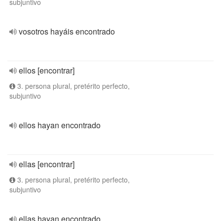
subjuntivo
vosotros hayáis encontrado
ellos [encontrar]
3. persona plural, pretérito perfecto,
subjuntivo
ellos hayan encontrado
ellas [encontrar]
3. persona plural, pretérito perfecto,
subjuntivo
ellas hayan encontrado