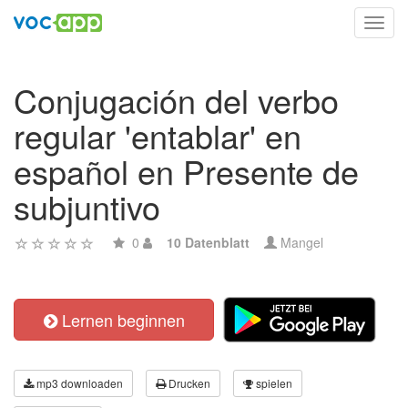
Toggl
navig
Conjugación del verbo
regular 'entablar' en
español en Presente de
subjuntivo
0
10 Datenblatt
Mangel
Lernen beginnen
mp3 downloaden
Drucken
spielen