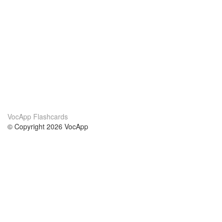
VocApp Flashcards
© Copyright 2026 VocApp
02-798 Mielczarskiego 8/58
Warsaw, Poland (EU)